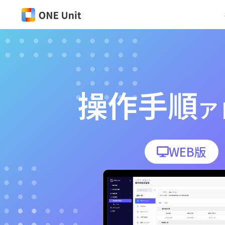
操作手順
ア
WEB版