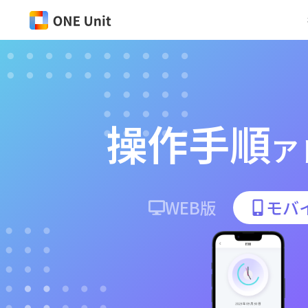
操作手順
ア
WEB版
モバ