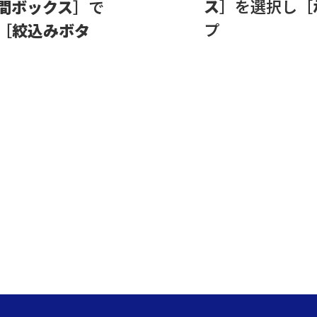
ス
］を選択し［
間ボックス
］で
プ
［
絞込みボタ