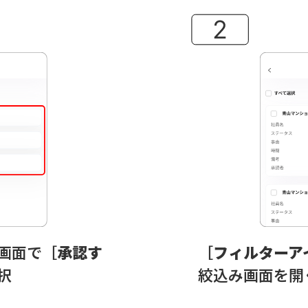
画面で［
承認す
［
フィルターア
択
絞込み画面を開