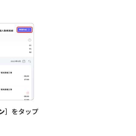
ン
］をタップ